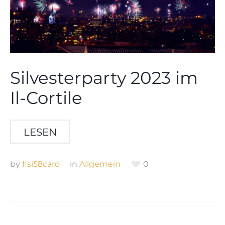
Silvesterparty 2023 im
Il-Cortile
LESEN
by
fisi58caro
in
Allgemein
0