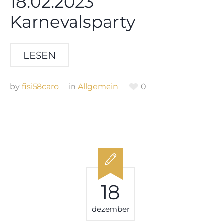
18.02.2023
Karnevalsparty
LESEN
by
fisi58caro
in
Allgemein
0
18
dezember