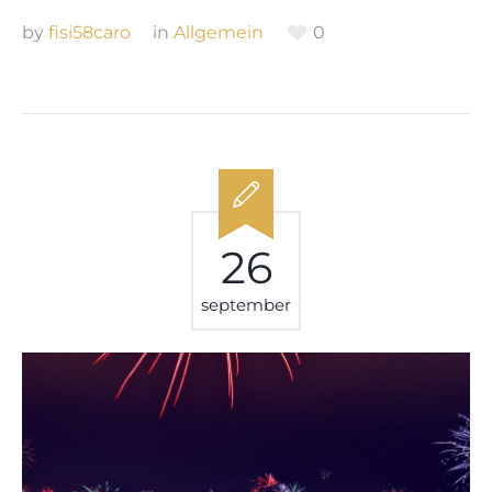
by
fisi58caro
in
Allgemein
0
26
september