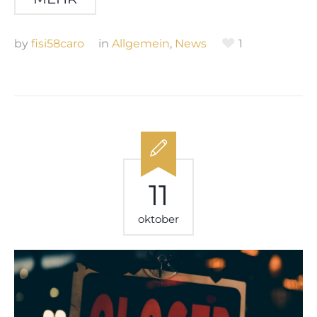
by
fisi58caro
in
Allgemein
,
News
1
11
oktober