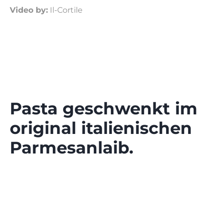
Video by:
Il-Cortile
Pasta geschwenkt im
original italienischen
Parmesanlaib.
Mit dem Laden des Videos akzeptieren Sie die
Datenschutzerklärung von YouTube.
Mehr erfahren